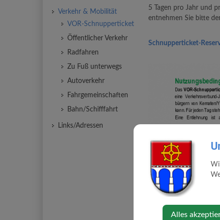
5 Tagen pro Jahr und p
Verkehr & Mobilität
entnehmen Sie bitte d
VOR-Schnupperticket
Öffentlicher Verkehr
Schnupperticket-Reser
Radfahren
Zu Fuß unterwegs
Autoverkehr
Fahrgemeinschaften
Bahn/Schifffahrt
Links/Adressen
U
Wi
Web
Alles akzeptie