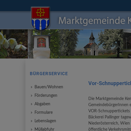
BÜRGERSERVICE
Vor-Schnuppertic
Bauen/Wohnen
Förderungen
Die Marktgemeinde Kem
Abgaben
GemeindebürgerInnen ei
VOR-Schnuppertickets a
Formulare
Bäckerei Pallinger tage
Lebenslagen
Niederösterreich, Wien
Müllabfuhr
öffentliche Verkehrsmit