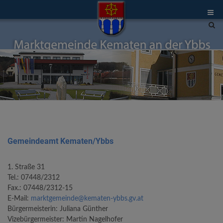
Site
sea
tog
Gemeindeamt Kematen/Ybbs
1. Straße 31
Tel.: 07448/2312
Fax.: 07448/2312-15
E-Mail:
marktgemeinde@kematen-ybbs.gv.at
Bürgermeisterin: Juliana Günther
Vizebürgermeister: Martin Nagelhofer