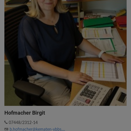
Hofmacher Birgit
07448/2312-14
b.hofmacher@kematen-ybbs....