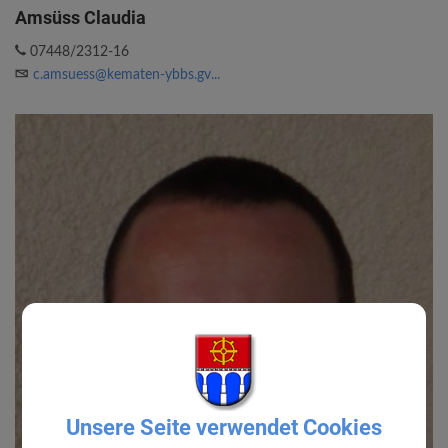
Amsüss Claudia
07448/2312-16
c.amsuess@kematen-ybbs.gv...
Unsere Seite verwendet Cookies