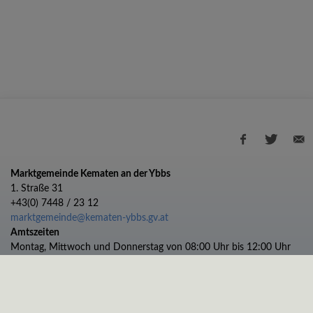
Marktgemeinde Kematen an der Ybbs
1. Straße 31
+43(0) 7448 / 23 12
marktgemeinde@kematen-ybbs.gv.at
Amtszeiten
Montag, Mittwoch und Donnerstag von 08:00 Uhr bis 12:00 Uhr
Dienstag von 08:00 bis 12:00 und 13:00 bis 17:00 Uhr
Freitag von 08:00 bis 11:00 Uhr
Impressum
Datenschutz