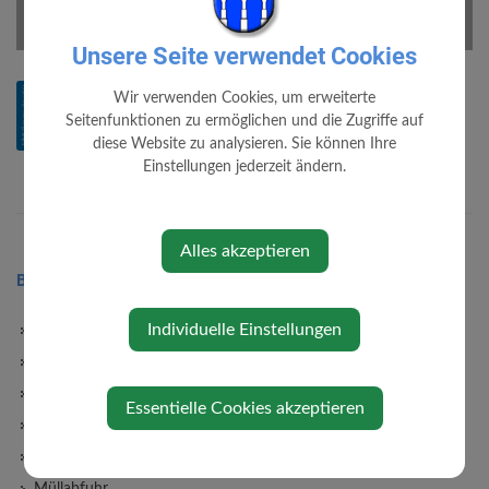
1/96
Unsere Seite verwendet Cookies
Loading PDF 100% ...
SELBSTHILFEVERZEICHNIS.PDF
Wir verwenden Cookies, um erweiterte
Seitenfunktionen zu ermöglichen und die Zugriffe auf
Stand: Dienstag, 18. Juli 2017
diese Website zu analysieren. Sie können Ihre
Einstellungen jederzeit ändern.
Alles akzeptieren
BÜRGERSERVICE
Individuelle Einstellungen
Bauen/Wohnen
Förderungen
Abgaben
Essentielle Cookies akzeptieren
Formulare
Lebenslagen