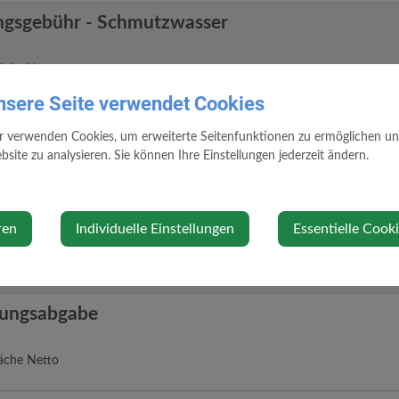
ngsgebühr - Schmutzwasser
äche Netto
nsere Seite verwendet Cookies
ngsgebühr - Schmutzwasser und Regenwasser
r verwenden Cookies, um erweiterte Seitenfunktionen zu ermöglichen und 
site zu analysieren. Sie können Ihre Einstellungen jederzeit ändern.
äche Netto
gsgebühr - spezifischer Jahresaufwand
ren
Individuelle Einstellungen
Essentielle Cook
er Anteil
ungsabgabe
äche Netto