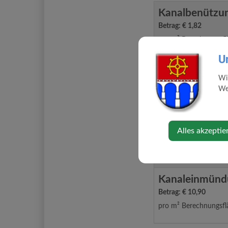
Kanalbenützu
Betrag: € 1,82
pro m² Berechnungsfl
U
Kanalbenützu
Wi
Betrag: € 2,00
Web
pro m² Berechnungsfl
Kanalbenützun
Alles akzeptie
Betrag: € 37,31
schmutzfrachtbezogen
Kanaleinmünd
Betrag: € 10,90
pro m² Berechnungsfl