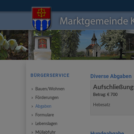
BÜRGERSERVICE
Diverse Abgaben
Aufschließun
Bauen/Wohnen
Betrag: € 700
Förderungen
Hebesatz
Abgaben
Formulare
Lebenslagen
Müllabfuhr
Hundeabgabe