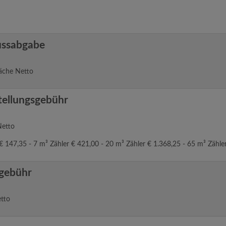
ussabgabe
äche Netto
tellungsgebühr
Netto
 € 147,35 - 7 m³ Zähler € 421,00 - 20 m³ Zähler € 1.368,25 - 65 m³ Zähle
gebühr
etto