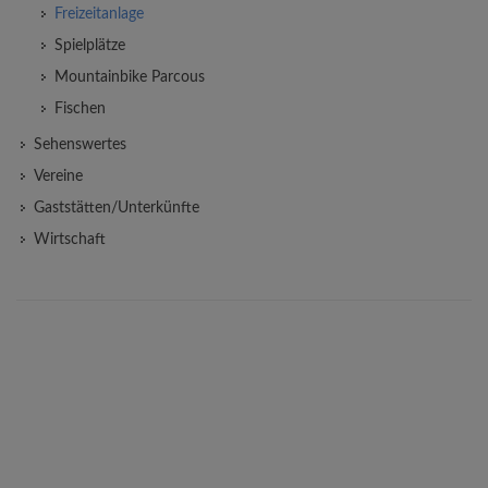
TOURISMUS / FREIZEIT / WIRTSCHAFT
Dorferneuerung
Sport-/Freizeit
Boulder- und Kletterwand
Freizeitanlage
Spielplätze
Mountainbike Parcous
Fischen
Sehenswertes
Vereine
Gaststätten/Unterkünfte