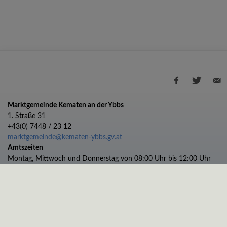
Wirtschaft
Marktgemeinde Kematen an der Ybbs
1. Straße 31
+43(0) 7448 / 23 12
marktgemeinde@kematen-ybbs.gv.at
Amtszeiten
Montag, Mittwoch und Donnerstag von 08:00 Uhr bis 12:00 Uhr
Dienstag von 08:00 bis 12:00 und 13:00 bis 17:00 Uhr
Freitag von 08:00 bis 11:00 Uhr
Impressum