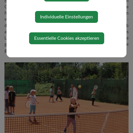
Individuelle Einstellungen
Essentielle Cookies akzeptieren
Tennisplatz
Nach den Zielsetzungen der Initiatoren dieses Projektes,
Bürgermeister Lisikow und des ressortverantwortlichen
Gemeinderates Anton Sommer, wurde diese Anlage in erster Linie
für die sportinteressierte Kematner Jugend errichtet und soll in
weiterer Folge auch dem Vereinssport - insbesondere dem Fußball -
die Möglichkeit geben, einen konstanten Spiel- und Trainingsbetrieb
aufzubauen.
Die Errichtung dieser Freizeitanlage wurde seitens des
Landes Niederösterreich durch entsprechend hohe Zuschüsse
gefördert, die letztlich auch eine wesentliche Voraussetzung für die
großzügige Ausstattung der gesamten Anlage bildeten.