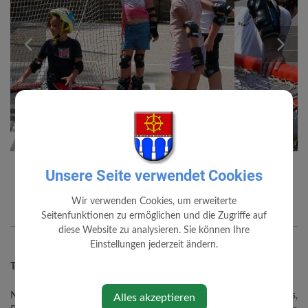
Asphaltplatz
Der holzumzäunte Asphaltplatz wird während der warmen
Jahreszeit als Streethockeyplatz und während des Winters als
Eislaufplatz genutzt.
Unsere Seite verwendet Cookies
previous
ne
Wir verwenden Cookies, um erweiterte
Seitenfunktionen zu ermöglichen und die Zugriffe auf
diese Website zu analysieren. Sie können Ihre
Einstellungen jederzeit ändern.
Alles akzeptieren