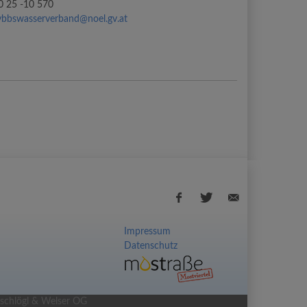
0 25 -10 570
ybbswasserverband@noel.gv.at
Impressum
Datenschutz
Facebook
Twitter
E-
share
share
Mail
share
schlögl & Welser OG