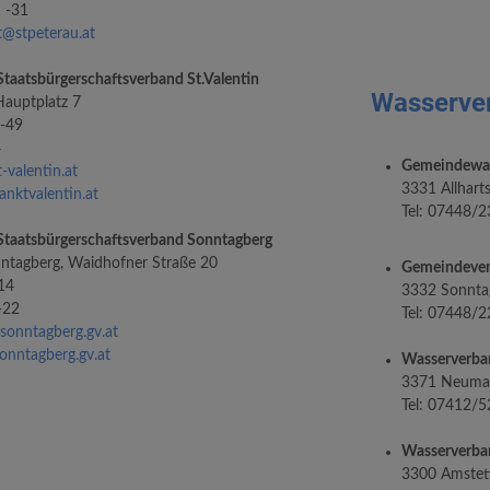
 -31
@stpeterau.at
taatsbürgerschaftsverband St.Valentin
Wasserve
Hauptplatz 7
 -49
4
Gemeindewass
valentin.at
3331 Allharts
nktvalentin.at
Tel: 07448/2
Staatsbürgerschaftsverband Sonntagberg
tagberg, Waidhofner Straße 20
Gemeindever
14
3332 Sonntag
-22
Tel: 07448/2
onntagberg.gv.at
nntagberg.gv.at
Wasserverba
3371 Neumar
Tel: 07412/5
Wasserverba
3300 Amstett