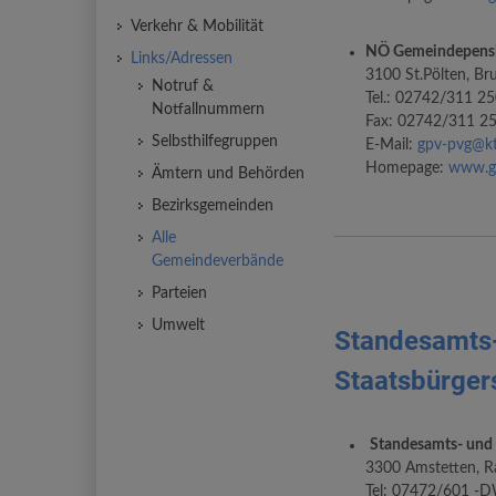
Verkehr & Mobilität
NÖ Gemeindepens
Links/Adressen
3100 St.Pölten, B
Notruf &
Tel.: 02742/311 2
Notfallnummern
Fax: 02742/311 2
Selbsthilfegruppen
E-Mail:
gpv-pvg@kt
Homepage:
www.gp
Ämtern und Behörden
Bezirksgemeinden
Alle
Gemeindeverbände
Parteien
Umwelt
Standesamts
Staatsbürger
Standesamts- und 
3300 Amstetten, Ra
Tel: 07472/601 -