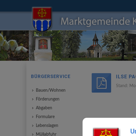
BÜRGERSERVICE
ILSE P
Stand: Mo
Bauen/Wohnen
Ilse
Förderungen
Pachler
Abgaben
Lieferservcie
Formulare
Lebenslagen
U
Müllabfuhr