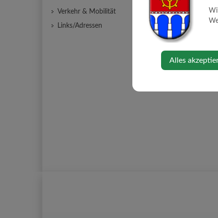
Wi
Verkehr & Mobilität
Web
Links/Adressen
Alles akzeptie