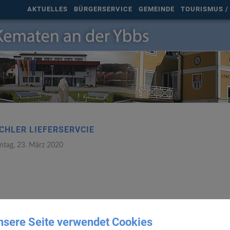
AKTUELLES
BÜRGERSERVICE
GEMEINDE
TOURISMUS / 
ACHLER LIEFERSERVCIE
ntag, 23. März 2020
nsere Seite verwendet Cookies