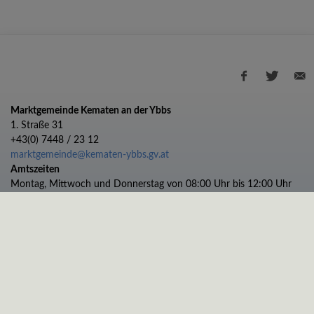
Marktgemeinde Kematen an der Ybbs
1. Straße 31
+43(0) 7448 / 23 12
marktgemeinde@kematen-ybbs.gv.at
Amtszeiten
Montag, Mittwoch und Donnerstag von 08:00 Uhr bis 12:00 Uhr
Dienstag von 08:00 bis 12:00 und 13:00 bis 17:00 Uhr
Freitag von 08:00 bis 11:00 Uhr
Impressum
Datenschutz
© 2026 Marktgemeinde Kematen an der Ybbs |
CMS