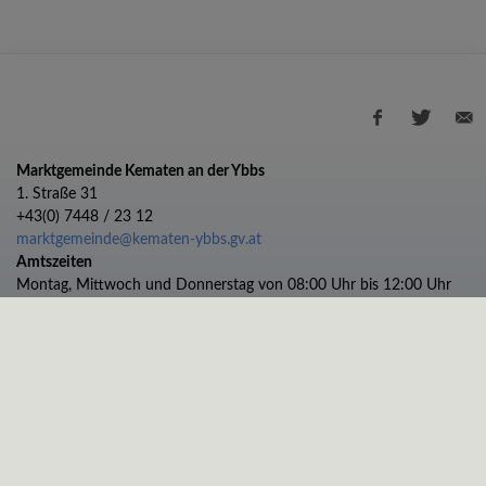
Marktgemeinde Kematen an der Ybbs
1. Straße 31
+43(0) 7448 / 23 12
marktgemeinde@kematen-ybbs.gv.at
Amtszeiten
Montag, Mittwoch und Donnerstag von 08:00 Uhr bis 12:00 Uhr
Dienstag von 08:00 bis 12:00 und 13:00 bis 17:00 Uhr
Freitag von 08:00 bis 11:00 Uhr
Impressum
Datenschutz
© 2026 Marktgemeinde Kematen an der Ybbs |
CMS