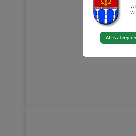
Wi
Web
Alles akzeptie