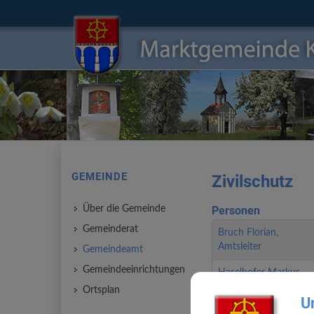
GEMEINDE
Zivilschutz
Über die Gemeinde
Personen
Gemeinderat
Bruch Florian,
Amtsleiter
Gemeindeamt
Gemeindeeinrichtungen
Haselhofer Markus,
M.A.
Ortsplan
U