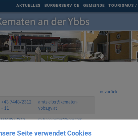
AKTUELLES
BÜRGERSERVICE
GEMEINDE
TOURISMUS / 
⇐ zurück
+43 7448/2312
amtsleiter@kematen-
- 11
ybbs.gv.at
07448/2312
m.haselhofer@kematen-
ybbs.gv.at
nsere Seite verwendet Cookies