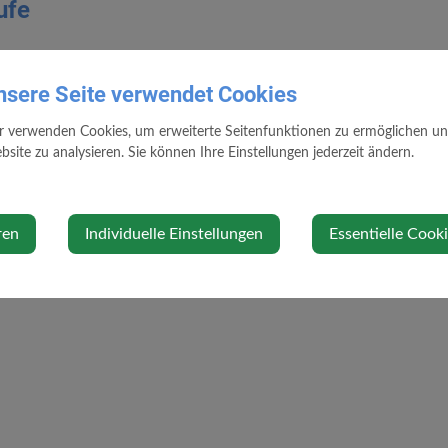
ufe
nsere Seite verwendet Cookies
eit der Schließung des Unimarkts am 17.01.2026 besteht derzeit ke
nsbesondere ältere MitbürgerInnen - die keine eigene Fahrgelegenheit h
r verwenden Cookies, um erweiterte Seitenfunktionen zu ermöglichen und 
reiwilligen Fahrdienst für Einkäufe in Kematen. Die Anmeldung erfolgt
site zu analysieren. Sie können Ihre Einstellungen jederzeit ändern.
ie Fahrten finden
montags und donnerstags ab 9 Uhr
am Vormittag statt
eidi Grissenberger, Eveline Reitbauer und Birgit Wagner
durchgeführt. Ein
r ihren wertvollen Einsatz, der dazu beiträgt, die Versorgung der Bevölkeru
ren
Individuelle Einstellungen
Essentielle Cook