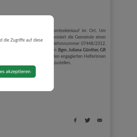
ine Möglichkeit zum Lebensmitteleinkauf im Ort. Um
aben - zu unterstützen, organisiert die Gemeinde einen
die Zugriffe auf diese
 über die Gemeinde unter der Telefonnummer 07448/2312.
 und werden ehrenamtlich von
Bgm. Juliana Günther, GR
 herzliches Dankeschön gilt den engagierten Helferinnen
ng auch in dieser Zeit sicherzustellen.
ies akzeptieren