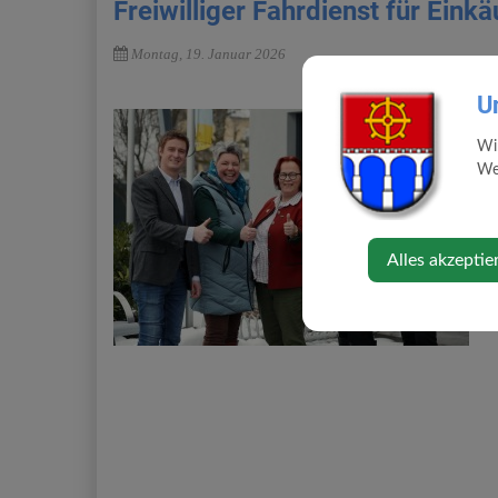
Freiwilliger Fahrdienst für Einkä
Montag, 19. Januar 2026
U
S
i
Wi
f
Web
D
H
fü
Alles akzeptie