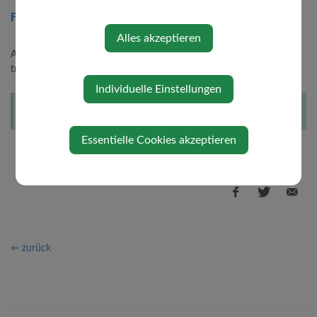
Freitag, 19. Juni 2026 18:00 Uhr
Alles akzeptieren
Auch heuer möchten wir alle wieder herzlich zu unserem
traditionellen Sonnwendfeuer in Windberg/Rosenau einladen.
Individuelle Einstellungen
Diese Veranstaltung ist für Kinder geeignet.
Essentielle Cookies akzeptieren
⇐ zurück