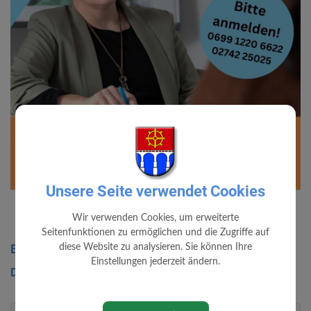
Unsere Seite verwendet Cookies
Wir verwenden Cookies, um erweiterte
Seitenfunktionen zu ermöglichen und die Zugriffe auf
Bildungs- und Berufsberatung
diese Website zu analysieren. Sie können Ihre
Einstellungen jederzeit ändern.
Dienstag, 21. Juli 2026 13:00 Uhr bis 17:00 Uhr