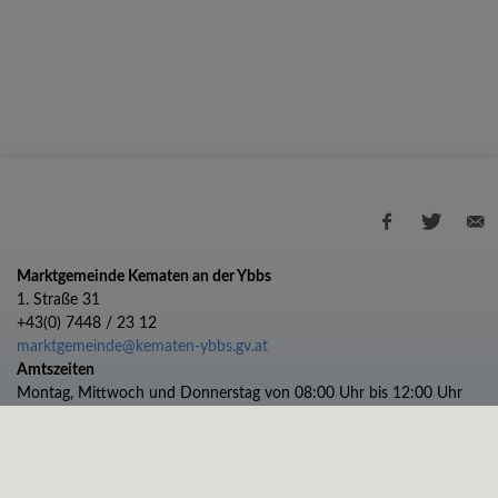
Marktgemeinde Kematen an der Ybbs
1. Straße 31
+43(0) 7448 / 23 12
marktgemeinde@kematen-ybbs.gv.at
Amtszeiten
Montag, Mittwoch und Donnerstag von 08:00 Uhr bis 12:00 Uhr
Dienstag von 08:00 bis 12:00 und 13:00 bis 17:00 Uhr
Freitag von 08:00 bis 11:00 Uhr
Impressum
Datenschutz