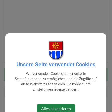
Unsere Seite verwendet Cookies
Wir verwenden Cookies, um erweiterte
Diese Veranstaltung ist für Kinder geeignet.
Seitenfunktionen zu ermöglichen und die Zugriffe auf
diese Website zu analysieren. Sie können Ihre
Einstellungen jederzeit ändern.
Veranstalter
Kematner Urteufeln
Alles akzeptieren
https://kematnerurteufeln.jimdofree.com/