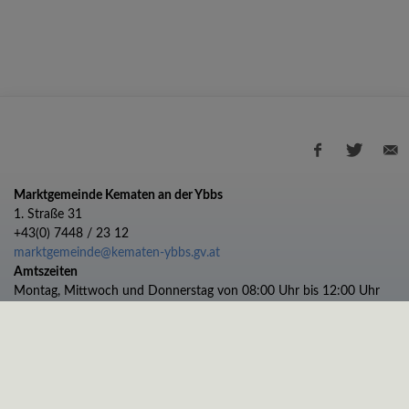
Marktgemeinde Kematen an der Ybbs
1. Straße 31
+43(0) 7448 / 23 12
marktgemeinde@kematen-ybbs.gv.at
Amtszeiten
Montag, Mittwoch und Donnerstag von 08:00 Uhr bis 12:00 Uhr
Dienstag von 08:00 bis 12:00 und 13:00 bis 17:00 Uhr
Freitag von 08:00 bis 11:00 Uhr
Impressum
Datenschutz