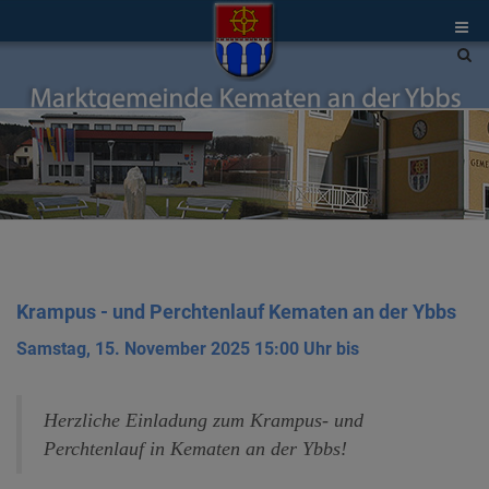
Site
sea
tog
Krampus - und Perchtenlauf Kematen an der Ybbs
Samstag, 15. November 2025 15:00 Uhr bis
Herzliche Einladung zum Krampus- und
Perchtenlauf in Kematen an der Ybbs!