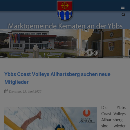
Site
sea
tog
Ybbs Coast Volleys Allhartsberg suchen neue
Mitglieder
Dienstag, 23. Juni 2026
Die Ybbs
Coast Volleys
Allhartsberg
sind wieder