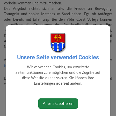
vorbeizukommen und mitzumachen.
Das Angebot richtet sich an alle, die Freude an Bewegung,
Teamgeist und coolen Matches im Sand haben. Egal ob Anfänger
oder bereits mit Erfahrung: Bei den Ybbs Coast Volleys können
Jugendliche die Grundlagen des Beachvolleyballs lernen, ihre
Technik verbessern und gemeinsam mit anderen sportlich aktiv sein.
Das Training findet jeden Mittwoch ab 18:00 Uhr im Naturbad
Allhartsberg statt. Die Teilnahme kostet 15 Euro pro Saison, für
Mitglieder der Sportunion Allhartsberg ist sie kostenlos.
Unsere Seite verwendet Cookies
Anmeldungen sind über den QR-Code am Flyer oder online unter
allhartsberg.sportunion.at
möglich.
Wir verwenden Cookies, um erweiterte
Seitenfunktionen zu ermöglichen und die Zugriffe auf
diese Website zu analysieren. Sie können Ihre
Die Ybbs Coast Volleys freuen sich auf viele neue Gesichter und
Einstellungen jederzeit ändern.
eine sportliche Beachvolleyball-Saison in Kematen / Allhartsberg.
Alles akzeptieren