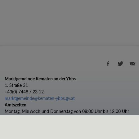
Marktgemeinde Kematen an der Ybbs
1. Straße 31
+43(0) 7448 / 23 12
marktgemeinde@kematen-ybbs.gv.at
Amtszeiten
Montag, Mittwoch und Donnerstag von 08:00 Uhr bis 12:00 Uhr
Dienstag von 08:00 bis 12:00 und 13:00 bis 17:00 Uhr
Freitag von 08:00 bis 11:00 Uhr
Impressum
Datenschutz