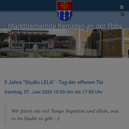
Site
sea
tog
5 Jahre "Studio LELA" - Tag der offenen Tür
Sonntag, 07. Juni 2026 10:00 Uhr bis 17:00 Uhr
Wir feiern mit viel Tango Argentino und allem, was
es im Studio so gibt :-)