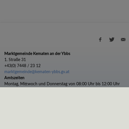
Marktgemeinde Kematen an der Ybbs
1. Straße 31
+43(0) 7448 / 23 12
marktgemeinde@kematen-ybbs.gv.at
Amtszeiten
Montag, Mittwoch und Donnerstag von 08:00 Uhr bis 12:00 Uhr
Dienstag von 08:00 bis 12:00 und 13:00 bis 17:00 Uhr
Freitag von 08:00 bis 11:00 Uhr
Impressum
Datenschutz